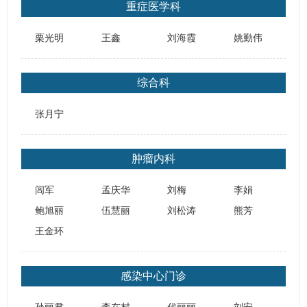
重症医学科
栗光明
王鑫
刘海霞
姚勤伟
综合科
张月宁
肿瘤内科
闾军
孟庆华
刘梅
李娟
鲍旭丽
伍慧丽
刘松涛
熊芳
王金环
感染中心门诊