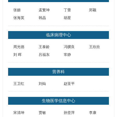
张嫄
孟繁坤
丁蕾
郑颖
张海英
韩晶
胡星
临床病理中心
周光德
王泰龄
冯骥良
王欣欣
刘 晖
吕福东
常静
营养科
王卫红
刘灿
赵亚平
生物医学信息中心
宋清坤
贾敏
孙坚萍
李康