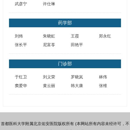
武彦宁
许仕琳
药学部
刘炜
朱晓虹
王霞
郑永红
张长平
尼富苓
田艳平
门诊部
于红卫
刘义荣
罗晓岚
林伟
窦爱华
黄云丽
韩大康
张维
首都医科大学附属北京佑安医院版权所有 (本网站所有内容未经许可，不