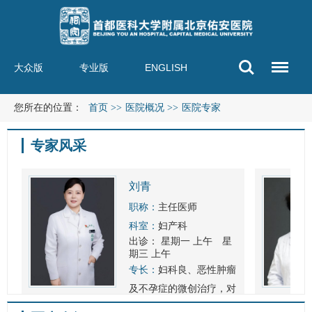
大众版
专业版
ENGLISH
您所在的位置：
首页
>>
医院概况
>>
医院专家
专家风采
刘青
职称：
主任医师
科室：
妇产科
出诊：
星期一 上午
星
期三 上午
专长：
妇科良、恶性肿瘤
及不孕症的微创治疗，对
各类妇科常见病及疑难