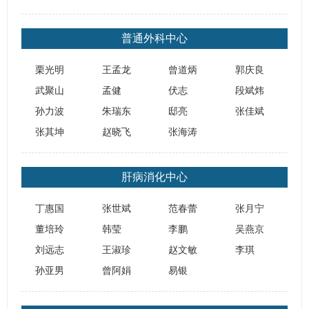
普通外科中心
栗光明
王孟龙
曾道炳
郭庆良
武聚山
孟健
伏志
段斌炜
孙力波
朱瑞东
​邸亮
张佳斌
张其坤
赵晓飞
张海涛
肝病消化中心
丁惠国
张世斌
范春蕾
张月宁
董培玲
韩莹
李鹏
吴燕京
刘远志
王淑珍
赵文敏
李琪
孙亚男
曾阿娟
易银