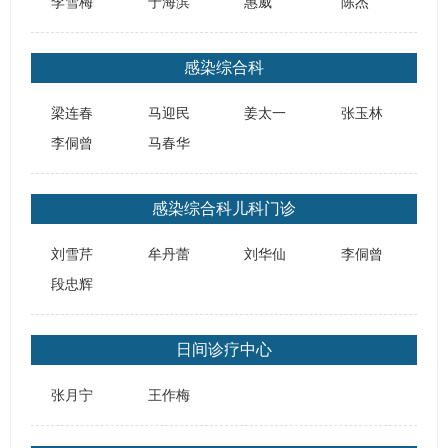
李雪梅
于海滨
惠威
陈杰
感染综合科
梁连春
马迎民
姜太一
张玉林
李侗曾
马春华
感染综合科儿科门诊
刘雪芹
牟丹蕾
刘华仙
李侗曾
段忠辉
日间诊疗中心
张月宁
王作梅