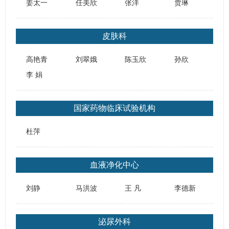
姜太一
任美欣
张洋
贾琳
皮肤科
高艳青
刘翠娥
陈玉欣
孙欣
李 娟
国家药物临床试验机构
杜萍
血液净化中心
刘静
马洪波
王 凡
李德新
泌尿外科