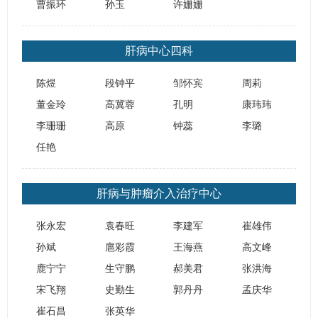
曹振环
孙玉
许姗姗
肝病中心四科
陈煜
段钟平
邹怀宾
周莉
董金玲
​高冀蓉
孔明
康玮玮
李珊珊
高原
钟蕊
李璐
任艳
肝病与肿瘤介入治疗中心
张永宏
袁春旺
李建军
崔雄伟
孙斌
扈彩霞
王海燕
高文峰
鹿宁宁
生守鹏
郝美君
张洪海
宋飞翔
史勤生
郭丹丹
孟庆华
崔石昌
张英华