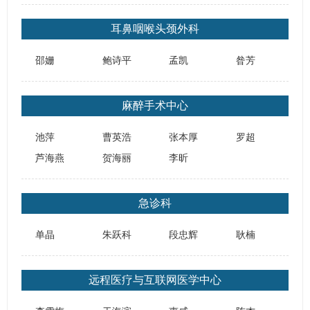
耳鼻咽喉头颈外科
邵姗
鲍诗平
孟凯
昝芳
麻醉手术中心
池萍
曹英浩
张本厚
罗超
芦海燕
贺海丽
​李昕
急诊科
单晶
朱跃科
段忠辉
耿楠
远程医疗与互联网医学中心