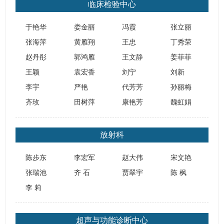
临床检验中心
于艳华
娄金丽
​冯霞
张立丽
张海萍
​黄雁翔
王忠
丁秀荣
赵丹彤
郭鸿雁
王文静
姜菲菲
王颖
袁宏香
刘宁
刘新
李宇
严艳
代芳芳
孙丽梅
齐玫
田树萍
康艳芳
魏虹娟
放射科
陈步东
李宏军
赵大伟
宋文艳
张瑞池
齐 石
贾翠宇
陈 枫
李 莉
超声与功能诊断中心