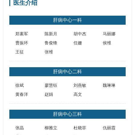
医生介绍
病…
肝病中心一科
郑素军
陈新月
胡中杰
马丽娜
曹振环
鲁俊锋
任姗
侯维
王征
张维
肝病中心二科
徐斌
廖慧钰
刘燕敏
魏琳琳
黄春洋
赵娟
高文
肝病中心三科
张晶
柳雅立
杜晓菲
仇丽霞