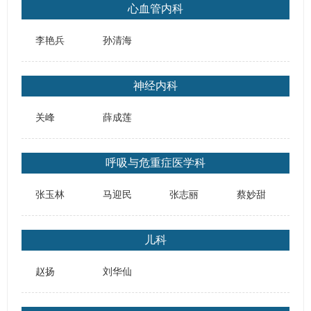
心血管内科
李艳兵
孙清海
神经内科
关峰
薛成莲
呼吸与危重症医学科
张玉林
马迎民
张志丽
蔡妙甜
儿科
赵扬
刘华仙