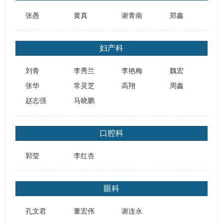
张愚
黄真
谢青南
郑鑫
妇产科
刘青
李秀兰
李艳梅
魏宏
张华
常灵芝
高翔
周鑫
赵志强
马晓鹏
口腔科
郭莹
李红杏
眼科
孔文君
董宏伟
谢连永