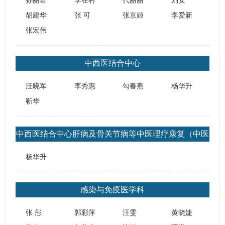
孙丽君
李在村
代丽丽
刘安
胡建华
张 可
张京姬
李爱新
张宏伟
中西医结合中心
汪晓军
李秀惠
勾春燕
杨华升
靳华
中西医结合中心肝病及骨关节病等中医理疗康复（中医
物理治疗科）门诊
杨华升
感染与免疫医学科
张 彤
郭彩萍
汪雯
黄晓婕