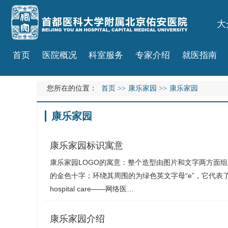
大
首页
医院概况
科室服务
专家介绍
就医指南
您所在的位置：
首页
>>
康乐家园
>>
康乐家园
康乐家园
康乐家园标识寓意
康乐家园LOGO的寓意：整个造型由图片和文字两方面
的金色十字；环绕其周围的为绿色英文字母“e”，它代表了“e-ho
hospital care——网络医…
康乐家园介绍