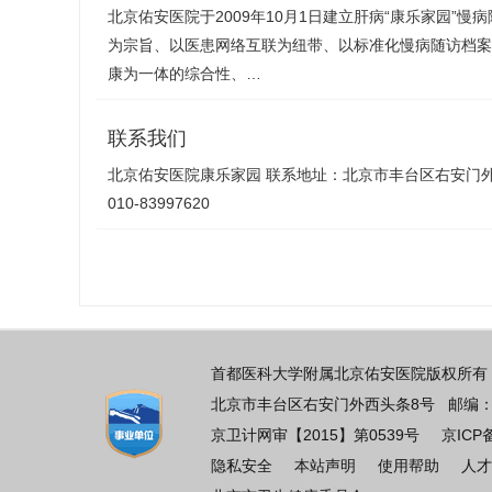
北京佑安医院于2009年10月1日建立肝病“康乐家园”
为宗旨、以医患网络互联为纽带、以标准化慢病随访档案
康为一体的综合性、…
联系我们
北京佑安医院康乐家园 联系地址：北京市丰台区右安门外西
010-83997620
首都医科大学附属北京佑安医院版权所有 
北京市丰台区右安门外西头条8号 邮编：100069
京卫计网审【2015】第0539号
京ICP
隐私安全
本站声明
使用帮助
人才