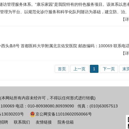
慢病随访管理服务体系。“康乐家园”是我院特有的特色服务项目。该体系以患
管理为平台、以规范化诊疗服务和科学化队列随访为基础，建立防、治、
【详
头条8号 首都医科大学附属北京佑安医院 邮政编码：100069 联系电
【详
首页
上一页
1
下一页
末
(本网站所有内容未经许可，不得以任何形式进行转载)
 电话：010-80938080,80939090 传真：(010)63057513
备13030203号
京公网安备11010602050066号
招聘
联系我们
友情链接
院务信箱