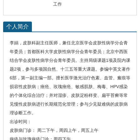
工作
个人简介
李娟
，皮肤科副主任医师，兼任北京医学会皮肤
性病
学分会青
年委员；首都医科大学皮肤性病学分会青年委员；北京中西医
结合学会皮肤性病学分会青年委员。主持局级课题1项及院内课
题2项，参与多项国自然、十三五等重大课题。参编中英文著作
6部，第一副主编一部。擅长医学激光治疗色素、血管、瘢痕等
损容性皮肤病；痤疮、玫瑰痤疮、敏感肌肤、
梅毒
、HPV感染
的个体化综合治疗；并对湿疹、皮肤淀粉样变、扁平苔癣等常
见慢性皮肤病进行长期规范化管理；参与少见疑难病的皮肤病
理诊断工作。
出诊时间：
皮肤病门诊： 周二下午，周四上午，周五上午
痤疮与玫瑰痤疮门诊：周四下午