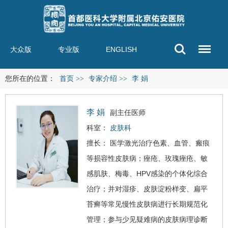
大众版
专业版
ENGLISH
您所在的位置：
首页
>>
专家介绍
>>
李 娟
李 娟
副主任医师
科室：
皮肤科
擅长： 医学激光治疗色素、血管、瘢痕
等损容性皮肤病；痤疮、玫瑰痤疮、敏
感肌肤、
梅毒
、HPV感染的个体化综合
治疗；并对湿疹、皮肤淀粉样变、扁平
苔癣等常见慢性皮肤病进行长期规范化
管理；参与少见疑难病的皮肤病理诊断