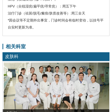
HPV（尖锐湿疣/扁平疣/寻常疣）：周五下午
治疗门诊（祛斑/脱毛/瘢痕/肤质改善等）:周三全天
*因会议等不定期外出事宜，门诊时间会有临时变动，以挂号平
台实时更新为准。
相关科室
皮肤科