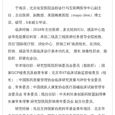
于海滨
，北京佑安医院远程诊疗与互联网医学中心副主
任，主任医师、副教授、美国梅奥医院（mayo clinic）博士
后。硕导，5名硕士毕业。
临床经验：2018年主任医师，多次轮转ICU、感染中心急
诊等危急重症科室，承担二线及三线医师任务督导全院抢救。
历任“国际医疗部、消化中心、肝病三科”病房组长。在消化、
肝病、感染等方面临床诊疗基本功扎实。
擅长
病毒性肝炎
、
脂
肪肝
、
肝硬化
诊治。
学术现任职：研究型医院肝病委员会委员（脂肪肝）；国
家GCP核查员及核查专家；北京市IIT临床试验监督核查员（组
长）；中国医药质量管理协会临床研究质量与评价专业委员
会，常务委员；中国残疾人康复协会医疗器械临床试验管理专
业委员会 常务委员；既往任职：中关村玖泰创新药联盟副理事
长兼常务理事;研究型医院肝病青年委员会 副主任委员。
研究经验：先后主持国家自然科学基金青年项目、北京市