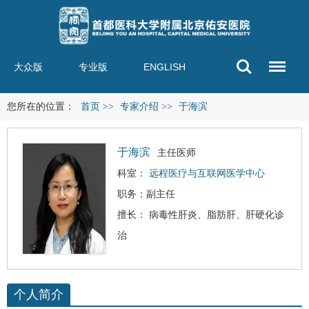
大众版
专业版
ENGLISH
您所在的位置：
首页
>>
专家介绍
>>
于海滨
于海滨
主任医师
科室：
远程医疗与互联网医学中心
职务：副主任
擅长：
病毒性肝炎
、
脂肪肝
、
肝硬化
诊
治
个人简介