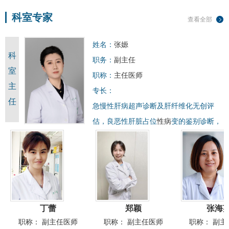
科室专家
查看全部
姓名：
张嫄
科
职务：
副主任
室
职称：
主任医师
主
专长：
任
急慢性肝病超声诊断及肝纤维化无创评
估，良恶性肝脏占位
性病
变的鉴别诊断，
肝移植术后血流动力学评估及并发症的
超…
丁蕾
郑颖
张海
职称：
副主任医师
职称：
副主任医师
职称：
副主