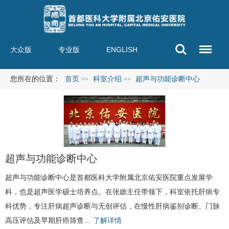
大众版
专业版
ENGLISH
您所在的位置：
首页
科室介绍
超声与功能诊断中心
>>
>>
超声与功能诊断中心
超声与功能诊断中心
是首都医科大学附属北京佑安医院重点发展学
科，也是超声医学硕士培养点。在
张嫄
主任带领下，科室依托肝病专
科优势，专注肝病超声诊断与无创评估，在慢性肝病鉴别诊断、门脉
高压评估及早期
肝癌
筛查…
了解详情