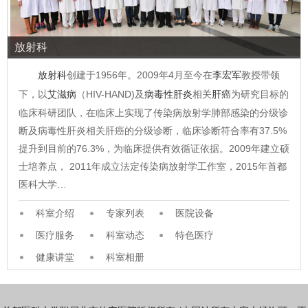
放射科
放射科
创建于1956年。2009年4月至今在
李宏军
教授带领
下，以
艾滋病
（HIV-HAND)及
病毒性肝炎
相关
肝癌
为研究目标的
临床科研团队，在临床上实现了传染病放射学肺部感染的分级诊
断及病毒性肝炎相关肝癌的分级诊断，临床诊断符合率有37.5%
提升到目前的76.3%，为临床提供有效循证依据。2009年建立硕
士培养点， 2011年成立法定传染病放射学工作室，2015年首都
医科大学…
科室介绍
专家列表
医院设备
医疗服务
科室动态
特色医疗
健康讲堂
科室相册