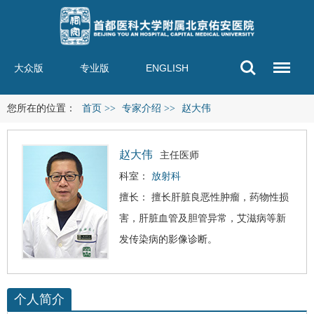
大众版
专业版
ENGLISH
您所在的位置：
首页
>>
专家介绍
>>
赵大伟
赵大伟
主任医师
科室：
放射科
擅长： 擅长肝脏良恶性肿瘤，药物性损
害，肝脏血管及胆管异常，
艾滋病
等新
发传染病的影像诊断。
个人简介