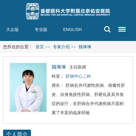
大众版
专业版
ENGLISH
您所在的位置：
首页
>>
专家介绍
>>
魏琳琳
魏琳琳
主任医师
科室：
肝病中心二科
擅长： 肝病合并代谢性疾病、
病毒性肝
炎
、自身免疫性肝病、
肝硬化
及其并发
症的诊疗，在肝病合并代谢疾病方面积
累了丰富的临床经验
个人简介