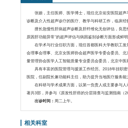
张嫄
，主任医师、医学博士，现任北京佑安医院
超声
诊断及介入性超声诊疗的医疗、教学与科研工作，临床经
擅长急慢性肝病超声诊断及肝纤维化无创评估，良恶
原因肝功能异常”的超声评估与病因鉴别诊断方面形成鲜
在学术与行业任职方面，现任首都医科大学教职工发
会理事会理事、北京女医师协会超声医学专委会委员、北
量管理协会医学人工智能质量专业委员会委员，北京中医
具有丰富的医院管理与援派工作经历。2018年挂职
医院，任副院长兼功能科主任，助力提升当地医疗服务能力
在科研与学术成果方面，以第一负责人或主要参与人
著共3部，并参与《原发性
肝癌
的分层筛查与监测指南（2
出诊时间：
周二上午。
相关科室