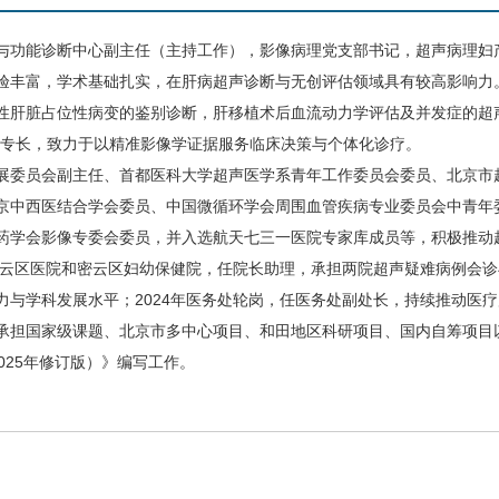
与功能诊断中心
副主任（主持工作），影像病理党支部书记，超声病理妇产
验丰富，学术基础扎实，在肝病超声诊断与无创评估领域具有较高影响力
性肝脏占位
性病
变的鉴别诊断，肝移植术后血流动力学评估及并发症的超
明专长，致力于以精准影像学证据服务临床决策与个体化诊疗。
展委员会副主任、首都医科大学超声医学系青年工作委员会委员、北京市
京中西医结合学会委员、中国微循环学会周围血管疾病专业委员会中青年
药学会影像专委会委员，并入选航天七三一医院专家库成员等，积极推动
密云区医院和密云区妇幼保健院，任院长助理，承担两院超声疑难病例会诊
与学科发展水平；2024年医务处轮岗，任医务处副处长，持续推动医
承担国家级课题、北京市多中心项目、和田地区科研项目、国内自筹项目
025年修订版）》编写工作。