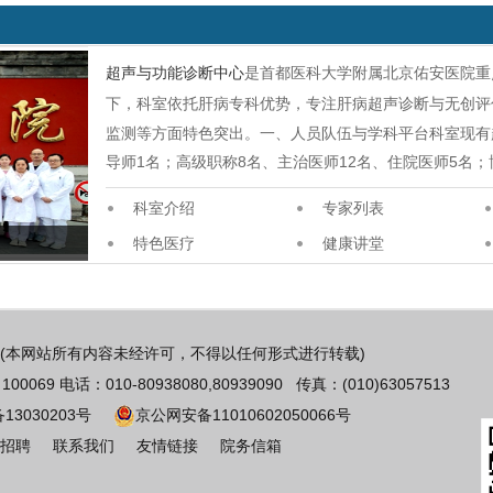
超声与功能诊断中心
是首都医科大学附属北京佑安医院重
下，科室依托肝病专科优势，专注肝病超声诊断与无创评
监测等方面特色突出。一、人员队伍与学科平台科室现有
导师1名；高级职称8名、主治医师12名、住院医师5名
科室介绍
专家列表
特色医疗
健康讲堂
(本网站所有内容未经许可，不得以任何形式进行转载)
 电话：010-80938080,80939090 传真：(010)63057513
备13030203号
京公网安备11010602050066号
招聘
联系我们
友情链接
院务信箱