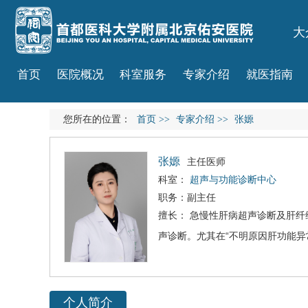
大
首页
医院概况
科室服务
专家介绍
就医指南
您所在的位置：
首页
>>
专家介绍
>>
张嫄
张嫄
主任医师
科室：
超声与功能诊断中心
职务：副主任
擅长： 急慢性肝病超声诊断及肝
声诊断。尤其在“不明原因肝功能
个人简介