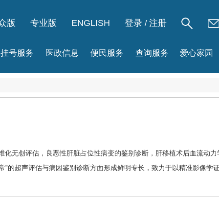
众版
专业版
ENGLISH
登录
注册
/
挂号服务
医政信息
便民服务
查询服务
爱心家园
纤维化无创评估，良恶性肝脏占位
性病
变的鉴别诊断，肝移植术后血流动力
异常”的超声评估与病因鉴别诊断方面形成鲜明专长，致力于以精准影像学