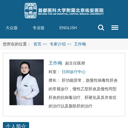
大众版
专业版
ENGLISH
您所在的位置：
首页
>>
专家介绍
>>
王作梅
王作梅
副主任医师
科室：
日间诊疗中心
擅长： 肝功能异常，急慢性
病毒性肝炎
的常规诊疗，慢性乙型肝炎及慢性丙型
肝炎的抗病毒治疗、
肝硬化
及其并发症
的治疗以及
脂肪肝
的治疗
个人简介