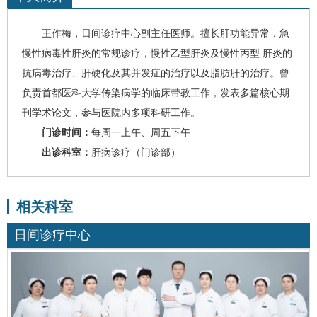
王作梅
，
日间诊疗中心副主任医师。
擅长肝功能异常，急
慢性
病毒性肝炎
的常规诊疗，慢性乙型肝炎及慢性丙型 肝炎的
抗病毒治疗、
肝硬化
及其并发症的治疗以及
脂肪肝
的治疗。
曾
负责首都医科大学传染病学的临床带教工作，发表多篇核心期
刊学术论文，参与医院内多项科研工作。
门诊时间：
每周一上午、周五下午
出诊科室：
肝病诊疗（
门诊部
）
相关科室
日间诊疗中心