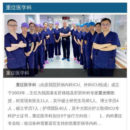
重症医学科
重症医学科
重症医学科
（由原我院肝病内科ICU、外科ICU组成）成立
于2003年，主任为我国著名肝移植及肝胆外科专家
栗光明
教
授，科室现有医生11人，其中硕士研究生导师1人、博士学历4
人，硕士学历7人；护理团队40人，其中大部分护士取得ICU专
科护士证书，重症医学科划分3个诊疗方向组： 1、内科重症
专业组：收治各种需要器官支持的危重肝病等内科…