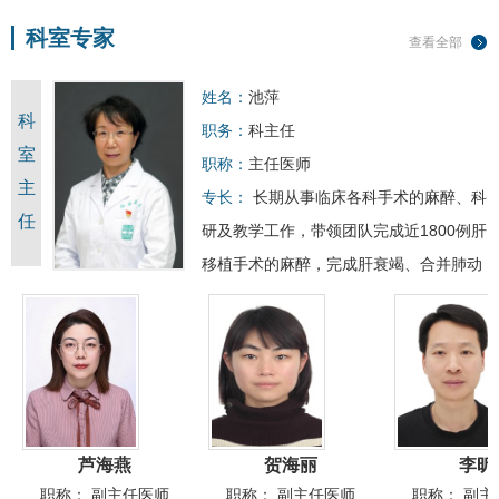
科室专家
查看全部
姓名：
池萍
科
职务：
科主任
室
职称：
主任医师
主
专长：
长期从事临床各科手术的麻醉、科
任
研及教学工作，带领团队完成近1800例肝
移植手术的麻醉，完成
肝衰竭
、合并肺动
脉高压、肾功能衰竭术中连续肾脏支持治
疗(CRRT）、ECMO支持等…
芦海燕
贺海丽
​李昕
职称：
副主任医师
职称：
副主任医师
职称：
副主