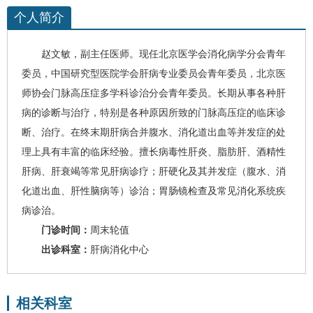
个人简介
赵文敏
，
副主任医师。现任北京医学会消化病学分会青年
委员，中国研究型医院学会肝病专业委员会青年委员，北京医
师协会门脉高压症多学科诊治分会青年委员。
长期从事各种肝
病的诊断与治疗，特别是各种原因所致的门脉高压症的临床诊
断、治疗。在终末期肝病合并腹水、
消化道出血
等并发症的处
理上具有丰富的临床经验。
擅长
病毒性肝炎
、
脂肪肝
、
酒精性
肝病
、
肝衰竭
等常见肝病诊疗；
肝硬化
及其并发症（腹水、消
化道出血、肝性脑病等）诊治；胃肠镜检查及常见消化系统疾
病诊治。
门诊时间：
周末轮值
出诊科室：
肝病消化中心
相关科室