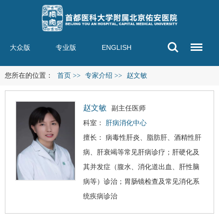
大众版
专业版
ENGLISH
您所在的位置：
首页
>>
专家介绍
>>
赵文敏
赵文敏
副主任医师
科室：
肝病消化中心
擅长：
病毒性肝炎
、
脂肪肝
、
酒精性肝
病
、
肝衰竭
等常见肝病诊疗；
肝硬化
及
其并发症（腹水、
消化道出血
、肝性脑
病等）诊治；胃肠镜检查及常见消化系
统疾病诊治