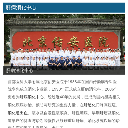
肝病消化中心
肝病消化中心
首都医科大学附属北京佑安医院于1988年在国内传染病专科医
院率先成立消化专业组，1993年正式成立肝病消化科，2006年
更名为
肝病消化中心
。经过近40年的发展，已成为国内感染相关
消化疾病诊治、预防与研究的重要力量，在
肝硬化
门脉高压症、
消化道出血
、腹水及自发性腹膜炎、肝性脑病、早期
肝癌
及消化
道早癌的筛查与诊断等慢性及疑难重症肝病、消化系统疾病的诊