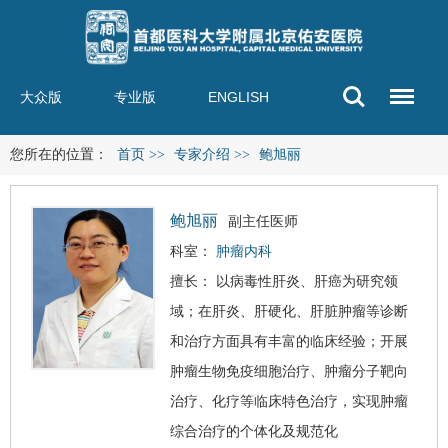
大众版
专业版
ENGLISH
您所在的位置：
首页
>>
专家介绍
>>
鲍旭丽
鲍旭丽
副主任医师
科室：
肿瘤内科
擅长： 以
病毒性肝炎
、
肝癌
为研究领
域；在肝炎、
肝硬化
、肝脏肿瘤等诊断
和治疗方面具有丰富的临床经验；开展
肿瘤生物免疫细胞治疗、肿瘤分子靶向
治疗、化疗等临床特色治疗，实现肿瘤
综合治疗的个体化及规范化