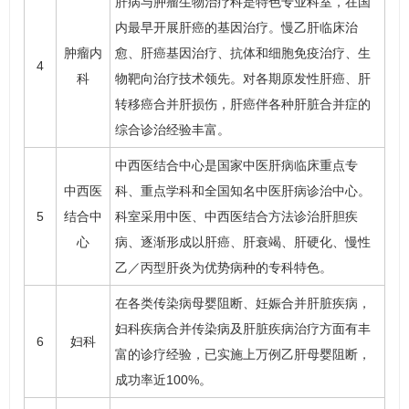
肝病与肿瘤生物治疗科是特色专业科室，在国
内最早开展
肝癌
的基因治疗。慢乙肝临床治
肿瘤内
愈、肝癌基因治疗、抗体和细胞免疫治疗、生
4
科
物靶向治疗技术领先。对各期原发性肝癌、肝
转移癌合并肝损伤，肝癌伴各种肝脏合并症的
综合诊治经验丰富。
中西医结合中心是国家中医肝病临床重点专
中西医
科、重点学科和全国知名中医肝病诊治中心。
5
结合中
科室采用中医、中西医结合方法诊治肝胆疾
心
病、逐渐形成以肝癌、肝衰竭、
肝硬化
、慢性
乙／丙型肝炎为优势病种的专科特色。
在各类传染病母婴阻断、妊娠合并肝脏疾病，
妇科疾病合并传染病及肝脏疾病治疗方面有丰
6
妇科
富的诊疗经验，已实施上万例乙肝母婴阻断，
成功率近100%。