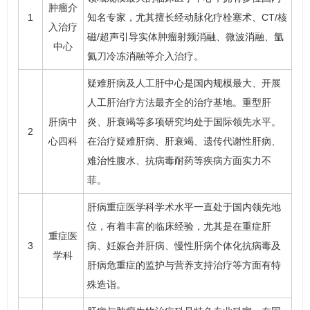
肿瘤介
1
知名专家，尤其擅长经动脉化疗栓塞术、CT/核
入治疗
磁/超声引导实体肿瘤射频消融、微波消融、氩
中心
氦刀冷冻消融等介入治疗。
疑难肝病及人工肝中心是国内规模最大、开展
人工肝治疗方法最齐全的治疗基地。
重型肝
肝病中
炎
、
肝衰竭
等多项研究均处于国际领先水平。
2
心四科
在治疗疑难肝病、肝衰竭、遗传代谢性肝病、
难治性腹水、抗病毒耐药等疾病方面实力不
菲。
肝病重症医学科学术水平一直处于国内领先地
位，有着丰富的临床经验，尤其是在重症肝
重症医
3
病、妊娠合并肝病、慢性肝病个体化抗病毒及
学科
肝病危重症的监护与营养支持治疗等方面有特
殊造诣。