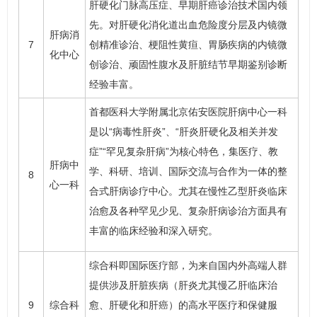
肝硬化门脉高压症、早期肝癌诊治技术国内领
先。对肝硬化
消化道出血
危险度分层及内镜微
肝病消
7
创精准诊治、梗阻性黄疸、胃肠疾病的内镜微
化中心
创诊治、顽固性腹水及肝脏结节早期鉴别诊断
经验丰富。
首都医科大学附属北京佑安医院肝病中心一科
是以“
病毒性肝炎
”、“肝炎肝硬化及相关并发
症”“罕见复杂肝病”为核心特色，集医疗、教
肝病中
学、科研、培训、国际交流与合作为一体的整
8
心一科
合式肝病诊疗中心。尤其在慢性乙型肝炎临床
治愈及各种罕见少见、复杂肝病诊治方面具有
丰富的临床经验和深入研究。
综合科即国际医疗部，为来自国内外高端人群
提供涉及肝脏疾病（肝炎尤其慢乙肝临床治
9
综合科
愈、肝硬化和肝癌）的高水平医疗和保健服