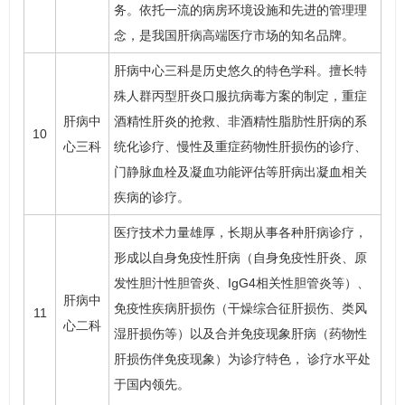
务。依托一流的病房环境设施和先进的管理理
念，是我国肝病高端医疗市场的知名品牌。
肝病中心三科
是历史悠久的特色学科。擅长特
殊人群丙型肝炎口服抗病毒方案的制定，重症
肝病中
酒精性肝炎的抢救、非酒精性脂肪性肝病的系
10
心三科
统化诊疗、慢性及重症
药物性肝损伤
的诊疗、
门静脉血栓及凝血功能评估等肝病出凝血相关
疾病的诊疗。
医疗技术力量雄厚，长期从事各种肝病诊疗，
形成以自身免疫性肝病（
自身免疫性肝炎
、原
发性胆汁性胆管炎、IgG4相关性胆管炎等）、
肝病中
免疫性疾病肝损伤（干燥综合征肝损伤、类风
11
心二科
湿肝损伤等）以及合并免疫现象肝病（药物性
肝损伤伴免疫现象）为诊疗特色， 诊疗水平处
于国内领先。