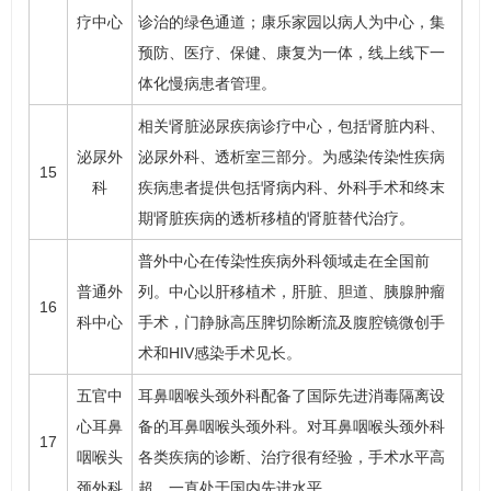
疗中心
诊治的绿色通道；康乐家园以病人为中心，集
预防、医疗、保健、康复为一体，线上线下一
体化慢病患者管理。
相关肾脏泌尿疾病诊疗中心，包括肾脏内科、
泌尿外
泌尿外科
、透析室三部分。为感染传染性疾病
15
科
疾病患者提供包括肾病内科、外科手术和终末
期肾脏疾病的透析移植的肾脏替代治疗。
普外中心在传染性疾病外科领域走在全国前
普通外
列。中心以肝移植术，肝脏、胆道、胰腺肿瘤
16
科中心
手术，门静脉高压脾切除断流及腹腔镜微创手
术和HIV感染手术见长。
五官中
耳鼻咽喉头颈外科配备了国际先进消毒隔离设
心耳鼻
备的耳鼻咽喉头颈外科。对耳鼻咽喉头颈外科
17
咽喉头
各类疾病的诊断、治疗很有经验，手术水平高
颈外科
超，一直处于国内先进水平。