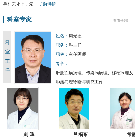
导和关怀下，先…
了解详情
科室专家
查看全部
姓名：
周光德
科
职务：
科主任
室
职称：
主任医师
主
专长：
任
肝脏疾病病理、传染病病理、移植病理及
肿瘤病理诊断与研究工作
 晖
吕福东
常静