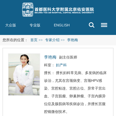
大众版
专业版
ENGLISH
您所在的位置：
首页
>>
专家介绍
>>
李艳梅
李艳梅
副主任医师
科室：
妇产科
擅长： 擅长妇科常见病、多发病的临床
诊治，尤其在宫颈病变、宫颈HPV感
染、宫腔粘连、宫腔占位、异常子宫出
血、子宫肌瘤、卵巢肿瘤、子宫内膜异
位症及腺肌病等疾病诊治，并擅长宫腹
腔镜微创技术。