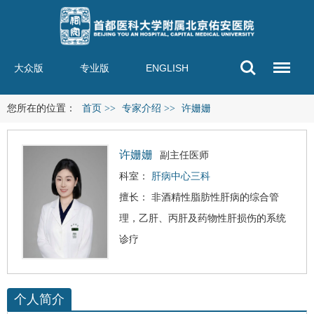
大众版
专业版
ENGLISH
您所在的位置：
首页
>>
专家介绍
>>
许姗姗
许姗姗
副主任医师
科室：
肝病中心三科
擅长： 非酒精性脂肪性肝病的综合管
理，乙肝、丙肝及
药物性肝损伤
的系统
诊疗
个人简介