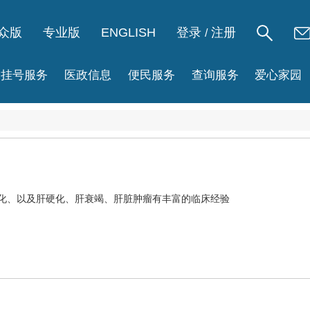
众版
专业版
ENGLISH
登录
注册
/
挂号服务
医政信息
便民服务
查询服务
爱心家园
化、以及
肝硬化
、
肝衰竭
、肝脏肿瘤有丰富的临床经验