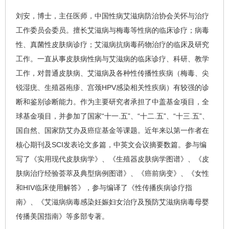
刘安
，博士，主任医师，中国
性病
艾滋病
防治协会关怀与治疗
工作委员会委员。
擅长
艾滋病
与
梅毒
等
性病
的临床诊疗；病毒
性、真菌性皮肤病诊疗；艾滋病抗病毒药物治疗的临床及研究
工作。
一直从事皮肤病性病与艾滋病的临床诊疗、科研、教学
工作，对普通皮肤病、艾滋病及各种性传播性疾病（梅毒、尖
锐湿疣、生殖器疱疹、宫颈
HPV
感染相关性疾病）有较强的诊
断和鉴别诊断能力。作为主要研究者承担了中盖基金项目，全
球基金项目，并参加了国家
“
十一
.
五
”
、
“
十二
.
五
”
、
“十三
.
五”、
国自然、国家防艾办及癌症基金等课题。近年来以第一作者在
核心期刊及
SCI
发表论文多篇，中英文会议摘要数篇。参与编
写了《实用现代皮肤病学》、《生殖器皮肤病学图谱》、《皮
肤病治疗经验荟萃及典型病例图谱》、《癌前病变》、《女性
和
HIV
临床使用解答》，参与编译了《性传播疾病诊疗指
南》、《艾滋病病毒感染妊娠妇女治疗及预防艾滋病病毒母婴
传播美国指南》等多部专著。