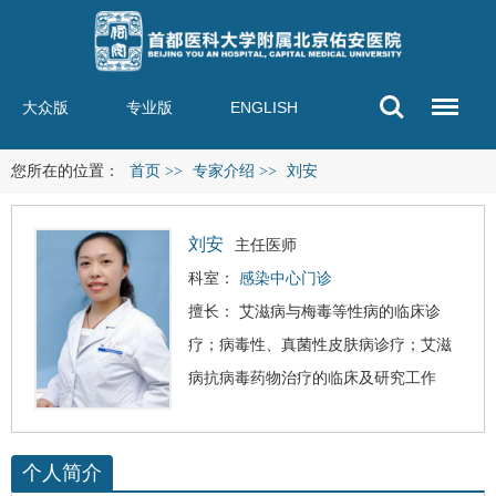
大众版
专业版
ENGLISH
您所在的位置：
首页
>>
专家介绍
>>
刘安
刘安
主任医师
科室：
感染中心门诊
擅长：
艾滋病
与
梅毒
等
性病
的临床诊
疗；病毒性、真菌性皮肤病诊疗；艾滋
病抗病毒药物治疗的临床及研究工作
个人简介