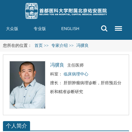
大众版
专业版
ENGLISH
您所在的位置：
首页
>>
专家介绍
>>
冯骥良
冯骥良
主任医师
科室：
临床病理中心
擅长： 肝胆肿瘤病理诊断，
肝癌
预后分
析和精准诊断研究
个人简介