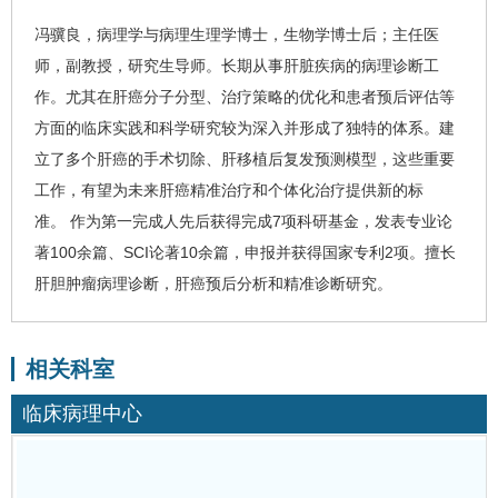
冯骥良
，病理学与病理生理学博士，生物学博士后；主任医
师，副教授，研究生导师。
长期从事肝脏疾病的病理诊断工
作。尤其在
肝癌
分子分型、治疗策略的优化和患者预后评估等
方面的临床实践和科学研究较为深入并形成了独特的体系。建
立了多个肝癌的手术切除、肝移植后复发预测模型，这些重要
工作，有望为未来肝癌精准治疗和个体化治疗提供新的标
准。
作为第一完成人先后获得完成
7
项科研基金，发表专业论
著
100
余篇、
SCI
论著
10
余篇，申报并获得国家专利
2
项。
擅长
肝胆肿瘤病理诊断，肝癌预后分析和精准诊断研究。
相关科室
临床病理中心