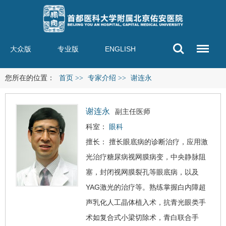
大众版
专业版
ENGLISH
您所在的位置：
首页
>>
专家介绍
>>
谢连永
谢连永
副主任医师
科室：
眼科
擅长： 擅长眼底病的诊断治疗，应用激
光治疗糖尿病视网膜病变，中央静脉阻
塞，封闭视网膜裂孔等眼底病，以及
YAG激光的治疗等。熟练掌握
白内障
超
声乳化人工晶体植入术，抗
青光眼
类手
术如复合式小梁切除术，青白联合手