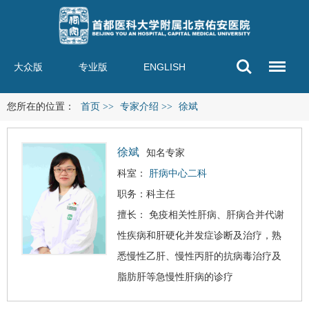
大众版
专业版
ENGLISH
您所在的位置：
首页
>>
专家介绍
>>
徐斌
徐斌
知名专家
科室：
肝病中心二科
职务：科主任
擅长： 免疫相关性肝病、肝病合并代谢
性疾病和
肝硬化
并发症诊断及治疗，熟
悉慢性乙肝、慢性丙肝的抗病毒治疗及
脂肪肝
等急慢性肝病的诊疗