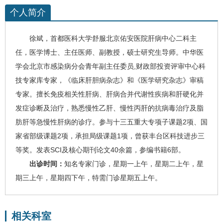
个人简介
徐斌
，首都医科大学舒服北京佑安医院
肝病中心二科
主
任，医学博士、主任医师、副教授，硕士研究生导师。中华医
学会北京市感染病分会青年副主任委员,财政部投资评审中心科
技专家库专家，《临床肝胆病杂志》和《医学研究杂志》审稿
专家。擅长免疫相关性肝病、肝病合并代谢性疾病和
肝硬化
并
发症诊断及治疗，熟悉慢性乙肝、慢性丙肝的抗病毒治疗及
脂
肪肝
等急慢性肝病的诊疗。参与十三五重大专项子课题2项、国
家省部级课题2项，承担局级课题1项，曾获丰台区科技进步三
等奖。发表SCI及核心期刊论文40余篇，参编书籍6部。
出诊时间：
知名专家门诊，星期一上午，星期二上午，星
期三上午，星期四下午，特需门诊星期五上午。
相关科室