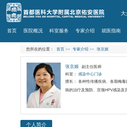
大
首页
医院概况
科室服务
专家介绍
就医指南
您所在的位置：
首页
>>
专家介绍
>>
张京姬
张京姬
副主任医师
科室：
感染中心门诊
擅长： 各种性传播疾病、各期
梅毒
病
的治疗及预防、宫颈HPV感染及
个人简介