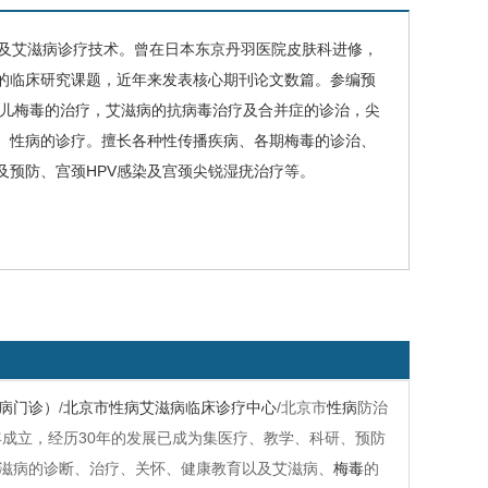
及艾滋病诊疗技术。曾在日本东京丹羽医院皮肤科进修，
的临床研究课题，近年来发表核心期刊论文数篇。参编预
生儿梅毒的治疗，艾滋病的抗病毒治疗及合并症的诊治，尖
、性病的诊疗。擅长各种性传播疾病、各期梅毒的诊治、
及预防、宫颈
HPV
感染及宫颈尖锐湿疣治疗等。
病门诊）
/
北京市性病艾滋病临床诊疗中心
/北京市
性病
防治
年成立，经历30年的发展已成为集医疗、教学、科研、预防
滋病的诊断、治疗、关怀、健康教育以及艾滋病、
梅毒
的