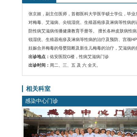
张京姬
，
副主任医师，
首都医科大学医学硕士学位，毕业
对
梅毒
、艾滋病、尖锐湿疣、生殖器疱疹及淋病等性病的
防性病艾滋病传播健康教育手册等。 擅长各种皮肤病性
锐湿疣、生殖器疱疹及淋病等性病的治疗及预防、宫颈
HP
妊娠合并梅毒的母婴阻断及新生儿梅毒的治疗，艾滋病的
出诊地点：
佑安医院
G
楼，
性病艾滋病门诊
出诊时间：
周二、三、五 及 六 全天。
相关科室
感染中心门诊