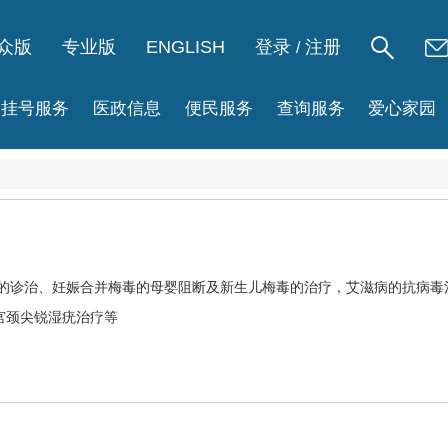
众版
专业版
ENGLISH
登录
注册
/
挂号服务
医政信息
便民服务
查询服务
爱心家园
的诊治、妊娠合并梅毒的母婴阻断及新生儿梅毒的治疗，
艾滋病
的抗病毒
宫颈尖锐湿疣治疗等