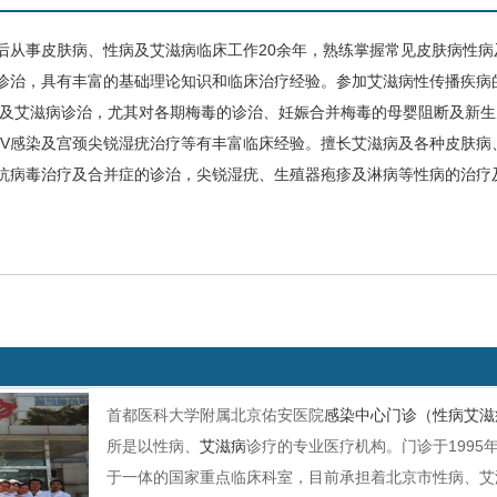
后从事皮肤病、
性病
及
艾滋病
临床工作
20
余年，熟练掌握常见皮肤病性病
诊治，具有丰富的基础理论知识和临床治疗经验。参加艾滋病性传播疾病
病及艾滋病诊治，尤其对各期梅毒的诊治、妊娠合并梅毒的母婴阻断及新
V
感染及宫颈尖锐湿疣治疗等有丰富临床经验。
擅长艾滋病及各种皮肤病
抗病毒治疗及合并症的诊治，尖锐湿疣、生殖器疱疹及淋病等性病的治疗
首都医科大学附属北京佑安医院
感染中心门诊（性病艾滋
所是以性病、
艾滋病
诊疗的专业医疗机构。门诊于1995
于一体的国家重点临床科室，目前承担着北京市性病、艾