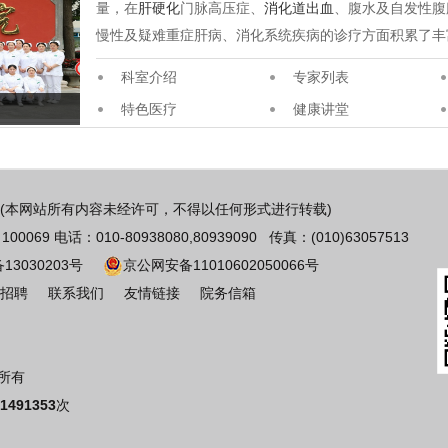
量，在
肝硬化
门脉高压症、
消化道出血
、腹水及自发性腹
慢性及疑难重症肝病、消化系统疾病的诊疗方面积累了丰
科室介绍
专家列表
特色医疗
健康讲堂
(本网站所有内容未经许可，不得以任何形式进行转载)
 电话：010-80938080,80939090 传真：(010)63057513
备13030203号
京公网安备11010602050066号
招聘
联系我们
友情链接
院务信箱
版权所有
1491353
次