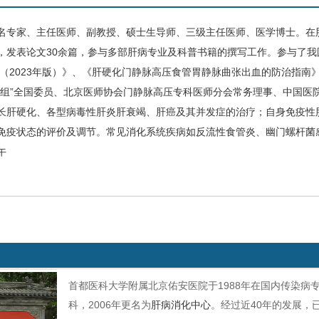
名专家、
主任医师、副教授、硕士生导师、三级主任医师、医学博士。在
，发表论文30余篇，参与多部肝病专业及科普书籍的撰写工作。参与了我
南（2023年版）》、《肝硬化门静脉高压食管胃静脉曲张出血的防治指南
作组”全国委员、北京医师协会门静脉高压专科医师分会常务理事、中国医
长
肝硬化
、各型
病毒性肝炎
肝衰竭
、
肝癌
及其并发症的治疗；自身免疫性
免疫状态的评价及调节。常见消化系统疾病如反流性食管炎、幽门螺杆菌
午
首都医科大学附属北京佑安医院于1988年在国内传染病
科，2006年更名为
肝病消化中心
。经过近40年的发展，