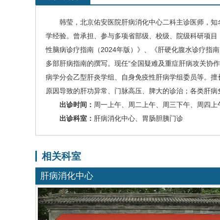
韩莹
，
北京佑安医院
肝病消化中心
二科主诊医师，
知
学经验。曾承担、参与多项省部级、校级、院级科研项目
性脑病诊疗指南（2024年版）》、《肝硬化腹水诊疗指
多部肝病指南的撰写。
现任“全国疑难及重症肝病攻关协
病学分会乙型肝炎学组、自身免疫性肝病学组委员等。
擅
原因导致的肝功异常、门脉高压、脾大的诊治；各类肝病
出诊时间
：
周一上午、周二上午、周三下午、周四上
出诊科室：
肝病消化中心
、胃肠胆胰门诊
相关科室
肝病消化中心