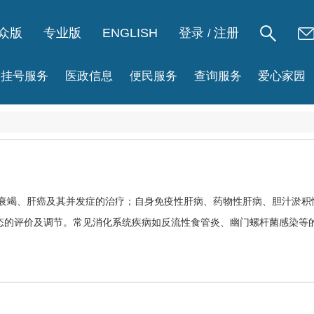
众版
专业版
ENGLISH
登录
注册
/
挂号服务
医政信息
便民服务
查询服务
爱心家园
衰竭
、
肝癌
及其并发症的治疗；自身免疫性肝病、药物性肝病、胆汁淤积
态的评价及调节。常见消化系统疾病如反流性食管炎、幽门螺杆菌感染等