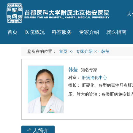
大
首页
医院概况
科室服务
专家介绍
就医指南
您所在的位置：
首页
>>
专家介绍
>>
韩莹
韩莹
知名专家
科室：
肝病消化中心
擅长：
肝硬化
、各型
病毒性肝炎
肝
压、脾大的诊治；各类肝病免疫状
个人简介