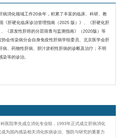
肝病消化领域工作20余年，积累了丰富的临床、科研、教
国《
肝硬化
临床诊治管理指南（2025 版）》、《肝硬化肝
》、《原发性
肝癌
的分层筛查与监测指南》（2020版）等
院协会传染病分会自身免疫性肝病学组委员、北京医学会肝
肝病、药物性肝病、胆汁淤积性肝病的诊断及治疗；不明
感染等的诊治。
专科医院率先成立消化专业组，1993年正式成立肝病消化
已成为国内感染相关消化疾病诊治、预防与研究的重要力