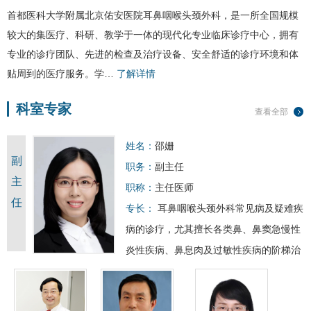
首都医科大学附属北京佑安医院耳鼻咽喉头颈外科，是一所全国规模
较大的集医疗、科研、教学于一体的现代化专业临床诊疗中心，拥有
专业的诊疗团队、先进的检查及治疗设备、安全舒适的诊疗环境和体
贴周到的医疗服务。学…
了解详情
科室专家
查看全部
姓名：
邵姗
副
职务：
副主任
主
职称：
主任医师
任
专长：
耳鼻咽喉头颈外科常见病及疑难疾
病的诊疗，尤其擅长各类鼻、鼻窦急慢性
炎性疾病、鼻息肉及过敏性疾病的阶梯治
疗及慢病管理，鼻中隔偏曲、鼻甲肥大、
腺样体/扁桃体肥大微创…