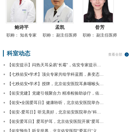
鲍诗平
孟凯
昝芳
职称：
知名专家
职称：
副主任医师
职称：
副主任医师
科室动态
查看全部
【佑安提示】闷热天耳朵易“长霉”，佑安专家提示…
【七秩佑安•学术】顶尖专家共绘学科蓝图，鼻变态…
【七秩佑安•学术】授牌，北京佑安医院耳鼻咽喉头…
【佑安党建】党建引领聚合力 精准检验助诊疗，佑…
【佑安•全国爱耳日】健康聆听，北京佑安医院举办…
【佑安-爱耳日】听见美好，北京佑安医院举办“科…
【佑安爱耳日】爱耳护耳，北京佑安医院开展“爱耳…
【佑安预告】听见世界，北京佑安医院“爱耳日”义…