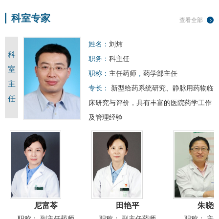
科室专家
查看全部
姓名：
刘炜
科
职务：
科主任
室
职称：
主任药师
，
药学部主任
主
专长：
新型给药系统研究、静脉用药物临
任
床研究与评价，具有丰富的医院药学工作
及管理经验
尼富苓
田艳平
朱晓
职称：
副主任药师
职称：
副主任药师
职称：
主