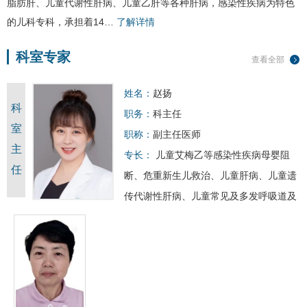
脂肪肝
、儿童代谢性肝病、儿童乙肝等各种肝病，感染性疾病为特色
的儿科专科，承担着14…
了解详情
科室专家
查看全部
姓名：
赵扬
科
职务：
科主任
室
职称：
副主任医师
主
专长：
儿童艾梅乙等感染性疾病母婴阻
任
断、危重新生儿救治、儿童肝病、儿童遗
传代谢性肝病、儿童常见及多发呼吸道及
消化道病诊治
出诊：
星期一 上午
星期二 下午