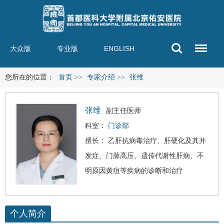
大众版
专业版
ENGLISH
您所在的位置：
首页
>>
专家介绍
>>
张维
张维
副主任医师
科室：
门诊部
擅长： 乙肝抗病毒治疗、
肝硬化
及其并
发症、门脉高压、遗传代谢性肝病、不
明原因黄疸等疾病的诊断和治疗
个人简介