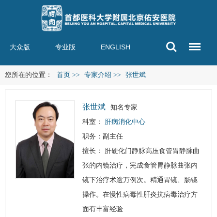
大众版
专业版
ENGLISH
您所在的位置：
首页
>>
专家介绍
>>
张世斌
张世斌
知名专家
科室：
肝病消化中心
职务：副主任
擅长：
肝硬化
门静脉高压食管胃静脉曲
张的内镜治疗，完成食管胃静脉曲张内
镜下治疗术逾万例次。精通胃镜、肠镜
操作。在慢性
病毒性肝炎
抗病毒治疗方
面有丰富经验