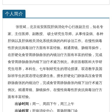
个人简介
张世斌
，
北京佑安医院
肝病消化中心
行政副主任，知名专
家、
主任医师、副教授、 硕士研究生导师
。从事传染病、各种
肝病以及肝病相关消化系统疾病的内科诊治工作。在慢性
病毒
性肝炎
抗病毒治疗方面有丰富经验。精通胃镜、肠镜等操作，
在
肝硬化
食管胃静脉曲张的内镜治疗方面有丰富的经验，完成
食管胃静脉曲张内镜下治疗术逾万例次。承担首都医科大学研
究生培养，本科生、七年制研究生的理论授课、双语教学及国
际班学生的英语理论授课任务。
擅长
肝硬化
门静脉高压食管胃
静脉曲张的内镜治疗，完成食管胃静脉曲张内镜下治疗术逾万
例次。精通胃镜、肠镜操作。在慢性
病毒性肝炎
抗病毒治疗方
面有丰富经验。
出诊时间：
周一、周四下午，周三上午
出诊科室：
肝病消化中心
、
胃肠胆胰门诊