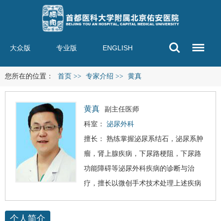
大众版
专业版
ENGLISH
您所在的位置：
首页
>>
专家介绍
>>
黄真
黄真
副主任医师
科室：
泌尿外科
擅长： 熟练掌握泌尿系结石，泌尿系肿
瘤，肾上腺疾病，下尿路梗阻，下尿路
功能障碍等
泌尿外科
疾病的诊断与治
疗，擅长以微创手术技术处理上述疾病
个人简介