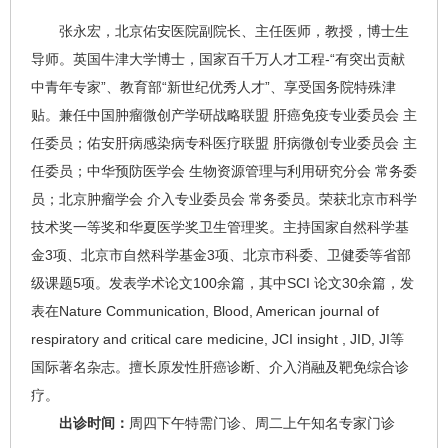
张永宏
，北京佑安医院副院长、主任医师，教授，博士生
导师。英国牛津大学博士，国家百千万人才工程-“有突出贡献
中青年专家”、教育部“新世纪优秀人才”、享受国务院特殊津
贴。兼任中国肿瘤微创产学研战略联盟
肝癌
免疫专业委员会 主
任委员；佑安肝病感染病专科医疗联盟 肝病微创专业委员会 主
任委员；中华预防医学会 生物资源管理与利用研究分会 常务委
员；北京肿瘤学会 介入专业委员会 常务委员。荣获北京市科学
技术奖一等奖和华夏医学奖卫生管理奖。主持国家自然科学基
金3项、北京市自然科学基金3项、北京市科委、卫健委等省部
级课题5项。发表学术论文100余篇，其中SCI 论文30余篇，发
表在Nature Communication, Blood, American journal of
respiratory and critical care medicine, JCI insight , JID, JI等
国际著名杂志。擅长原发性肝癌诊断、介入消融及靶免综合诊
疗。
出诊时间：
周四下午特需门诊、周二上午知名专家门诊