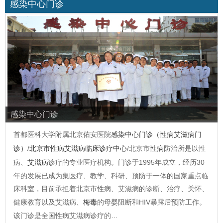
感染中心门诊
感染中心门诊
首都医科大学附属北京佑安医院
感染中心门诊（性病艾滋病门
诊）
/
北京市性病艾滋病临床诊疗中心
/北京市
性病
防治所是以性
病、
艾滋病
诊疗的专业医疗机构。门诊于1995年成立，经历30
年的发展已成为集医疗、教学、科研、预防于一体的国家重点临
床科室，目前承担着北京市性病、艾滋病的诊断、治疗、关怀、
健康教育以及艾滋病、
梅毒
的母婴阻断和HIV暴露后预防工作。
该门诊是全国性病艾滋病诊疗的…