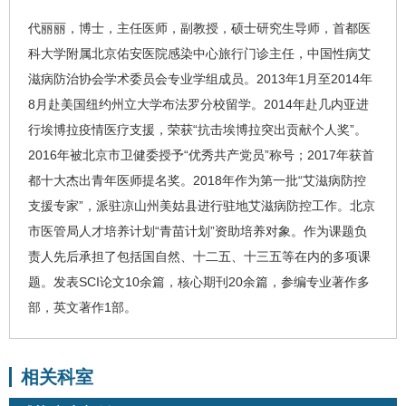
代丽丽
，博士，主任医师，副教授，硕士研究生导师，首都医
科大学附属北京佑安医院感染中心旅行门诊主任，中国
性病
艾
滋病
防治协会学术委员会专业学组成员。
2013
年
1
月至
2014
年
8
月
赴
美国纽约州立大学布法罗分校
留学。
2014
年赴几内亚进
行埃博拉疫情医疗支援，荣获
“
抗击埃博拉突出贡献个人奖
”
。
2016
年被北京市卫健委授予
“
优秀共产党员
”
称号；
2017
年获首
都十大杰出青年医师提名奖。
2018
年作为第一批
“
艾滋病防控
支援专家
”
，派驻凉山州美姑县进行驻地艾滋病
防控
工作
。
北京
市医管局人才培养计划
“
青苗计划
”
资助培养对象
。
作为课题负
责人
先后
承担了包括国自然
、
十二五、十三五等在
内
的多项课
题
。
发
表
SCI
论文
10
余篇
，核心期刊
2
0
余
篇，参编
专业
著作多
部
，
英文著作
1
部
。
相关科室