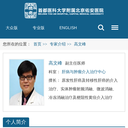
大众版
专业版
ENGLISH
您所在的位置：
首页
>>
专家介绍
>>
高文峰
高文峰
副主任医师
科室：
肝病与肿瘤介入治疗中心
擅长： 原发性
肝癌
及转移性肝癌的介入
治疗、实体肿瘤射频消融、微波消融、
冷冻消融治疗及梗阻性黄疸介入治疗
个人简介