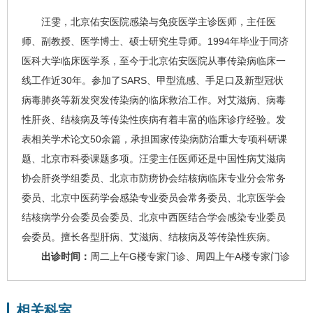
汪雯
，北京佑安医院
感染与免疫医学主诊医师，
主任医
师、副教授、
医学博士、硕士研究生导师。1994年毕业于同济
医科大学临床医学系，至今于北京佑安医院从事传染病临床一
线工作近30年。参加了SARS、甲型流感、手足口及新型冠状
病毒肺炎等新发突发传染病的临床救治工作。对
艾滋病
、
病毒
性肝炎
、结核病及等传染性疾病有着丰富的临床诊疗经验。发
表相关学术论文50余篇，承担国家传染病防治重大专项科研课
题、北京市科委课题多项。汪雯主任医师还是中国
性病
艾滋病
协会肝炎学组委员、北京市防痨协会结核病临床专业分会常务
委员、北京中医药学会感染专业委员会常务委员、北京医学会
结核病学分会委员会委员、北京中西医结合学会感染专业委员
会委员。
擅长各型肝病、艾滋病、结核病及等传染性疾病。
出诊时间：
周二上午G楼专家门诊、周四上午A楼专家门诊
相关科室