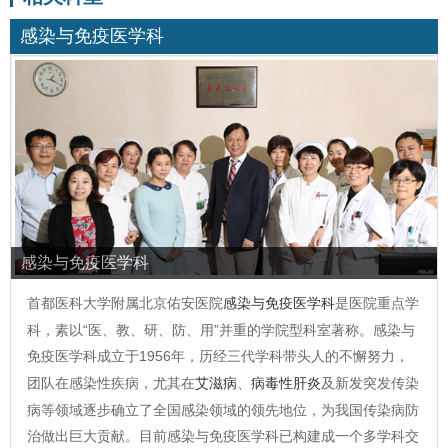
感染与免疫医学科
感染与免疫医学科
首都医科大学附属北京佑安医院
感染与免疫医学科
是医院重点学
科，素以“医、教、研、防、用”并重的学院型科室著称。感染与
免疫医学科成立于1956年，历经三代学科带头人的不懈努力，
团队在感染性疾病，尤其在
艾滋病
、
病毒性肝炎
及新发突发传染
病等领域逐步确立了全国感染领域的领先地位，为我国传染病防
治做出巨大贡献。目前感染与免疫医学科已构建成一个多学科交