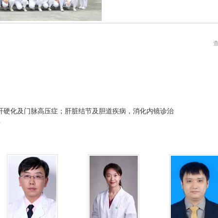
肝硬化
及门脉高压症；肝脏结节及胆道疾病，消化内镜诊治
午