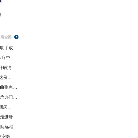
王淑珍
赵文敏
师
职称：
副主任医师
职称：
副主任医师
职称：
查看全部
联手成…
诊疗中…
肝病消…
这份…
曲张患…
承办门…
脑病…
走进肝…
医院远程…
佑安医…