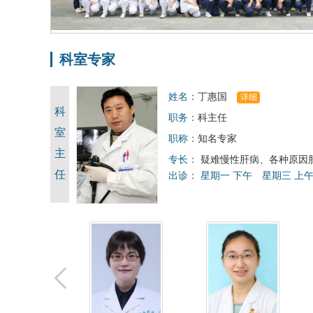
科室专家
姓名：
丁惠国
详细
科
职务：
科主任
室
职称：
知名专家
主
专长：
疑难慢性肝病、各种原因
任
出诊：
星期一 下午
星期三 上