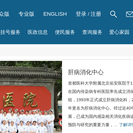
众版
专业版
ENGLISH
登录
注册
/
挂号服务
医政信息
便民服务
查询服务
爱心家园
肝病消化中心
首都医科大学附属北京佑安医院于19
在国内传染病专科医院率先成立消
组，1993年正式成立肝病消化科，2
年更名为
肝病消化中心
。经过近40
展，已成为国内感染相关消化疾病
预防与研究的重要力量，…
了解详