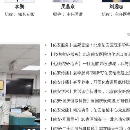
李鹏
吴燕京
刘远志
职称：
知名专家
职称：
主任医师
职称：
主任医
【佑安服务】生死竞速！北京佑安医院多学科
【七秩佑安•服务】北京佑安医院消化道出血
【七秩佑安•心声】一往无前 蹄疾步稳，我与
【佑安传播】夏季肠胃“闹脾气”佑安给您送上
【佑安传播】春季养生，肝硬化食道胃底静脉
【佑安学术】共话诊疗新进展，北京佑安医院
【佑安•国庆健康科普】当国庆欢聚遇上“肝性
【佑安党建】精准协作，佑安临检中心党支部
【佑安•互联网+】30家医院参与，北京佑安
【佑安•二十四节气健康说】霜在降天气凉，