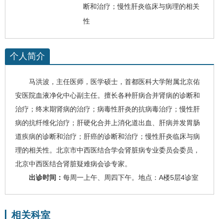
断和治疗；慢性肝炎临床与病理的相关
性
个人简介
马洪波
，主任医师，医学硕士，首都医科大学附属北京佑
安医院
血液净化中心
副主任。
擅长各种肝病合并肾病的诊断和
治疗；终末期肾病的治疗；
病毒性肝炎
的抗病毒治疗；慢性肝
病的抗纤维化治疗；
肝硬化
合并
上消化道出血
、肝病并发胃肠
道疾病的诊断和治疗；
肝癌
的诊断和治疗；慢性肝炎临床与病
理的相关性。
北京市中西医结合学会肾脏病专业委员会委员，
北京中西医结合肾脏疑难病会诊专家。
出诊时间：
每周一上午、周四下午。地点：A楼5层4诊室
相关科室