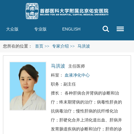
大众版
专业版
ENGLISH
您所在的位置：
首页
>>
专家介绍
>>
马洪波
马洪波
主任医师
科室：
血液净化中心
职务：副主任
擅长： 各种肝病合并肾病的诊断和治
疗；终末期肾病的治疗；
病毒性肝炎
的
抗病毒治疗；慢性肝病的抗纤维化治
疗；
肝硬化
合并
上消化道出血
、肝病并
发胃肠道疾病的诊断和治疗；
肝癌
的诊