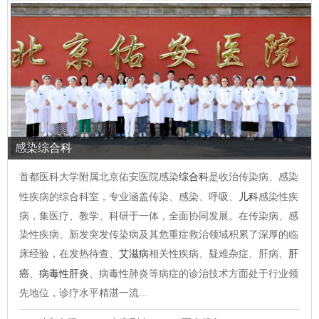
感染综合科
首都医科大学附属北京佑安医院感染
综合科
是收治传染病、感染
性疾病的综合科室，专业涵盖传染、感染、呼吸、
儿科
感染性疾
病，集医疗、教学、科研于一体，全面协同发展。在传染病、感
染性疾病、新发突发传染病及其危重症救治领域积累了深厚的临
床经验，在发热待查、
艾滋病
相关性疾病、疑难杂症、肝病、
肝
癌
、
病毒性肝炎
、病毒性肺炎等病症的诊治技术方面处于行业领
先地位，诊疗水平精湛一流…