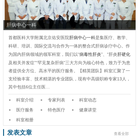
肝病中心一科
首都医科大学附属北京佑安医院
肝病中心一科
是集医疗、教学、
科研、培训、国际交流与合作为一体的整合式肝病诊疗中心。作
为国内肝病领域的领军科室，我们以“
病毒性肝炎
”、“肝炎
肝硬化
及相关并发症”“罕见复杂肝病”三大方向为核心特色，致力于为患
者提供全方位、高水平的医疗服务。【精英团队】科室汇聚了一
支经验丰富、技术精湛的专业团队，现有中高级职称专家13人，
其中包括6位主任医…
科室介绍
专家列表
科室动态
医疗服务
特色医疗
健康讲堂
科室相册
发表文章
查看全部