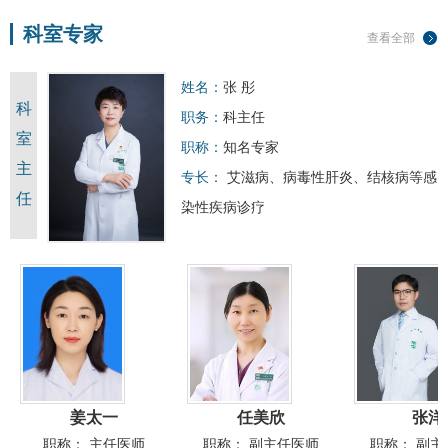
科室专家
查看全部
姓名：
张 彤
科
职务：
科主任
室
职称：
知名专家
主
专长：
艾滋病
、
病毒性肝炎
、结核病等感
任
染性疾病诊疗
姜太一
任美欣
张洋
职称：
主任医师
职称：
副主任医师
职称：
副主