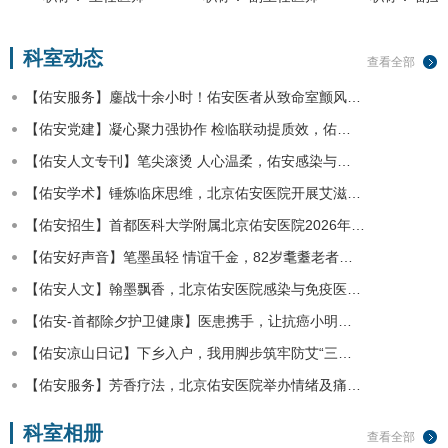
科室动态
查看全部
【佑安服务】鏖战十余小时！佑安医者从致命室颤风…
【佑安党建】凝心聚力强协作 检临联动提质效，佑…
【佑安人文专刊】笔尖滚烫 人心温柔，佑安感染与…
【佑安学术】锤炼临床思维，北京佑安医院开展艾滋…
【佑安招生】首都医科大学附属北京佑安医院2026年…
【佑安好声音】笔墨虽轻 情谊千金，82岁耄耋老者…
【佑安人文】翰墨飘香，北京佑安医院感染与免疫医…
【佑安-首都除夕护卫健康】医患携手，让抗癌小明…
【佑安凉山日记】下乡入户，我用脚步筑牢防艾“三…
【佑安服务】芳香疗法，北京佑安医院举办情绪及痛…
科室相册
查看全部