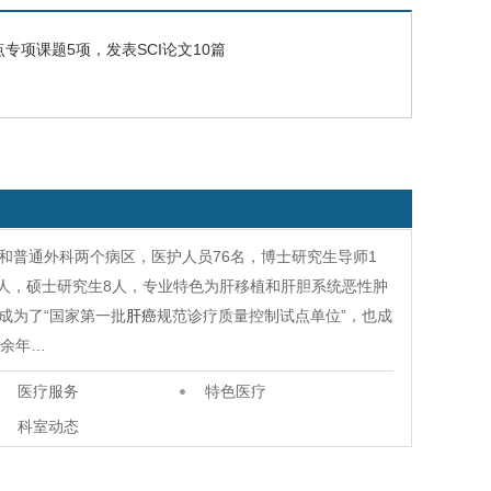
项课题5项，发表SCI论文10篇
和普通外科两个病区，医护人员76名，博士研究生导师1
6人，硕士研究生8人，专业特色为肝移植和肝胆系统恶性肿
成为了“国家第一批
肝癌
规范诊疗质量控制试点单位”，也成
0余年…
医疗服务
特色医疗
科室动态