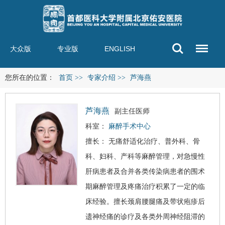
大众版
专业版
ENGLISH
您所在的位置：
首页
>>
专家介绍
>>
芦海燕
芦海燕
副主任医师
科室：
麻醉手术中心
擅长： 无痛舒适化治疗、普外科、骨
科、妇科、产科等麻醉管理，对急慢性
肝病患者及合并各类传染病患者的围术
期麻醉管理及疼痛治疗积累了一定的临
床经验。擅长颈肩腰腿痛及带状疱疹后
遗神经痛的诊疗及各类外周神经阻滞的