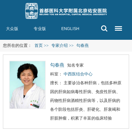
大众版
专业版
ENGLISH
您所在的位置：
首页
>>
专家介绍
>>
勾春燕
勾春燕
知名专家
科室：
中西医结合中心
擅长： 主要诊治各种肝病，包括多种原
因的肝病如病毒性肝病、免疫性肝病、
药物性肝病
酒精性肝病
等，以及肝病的
各个阶段包括肝炎、
肝硬化
、
肝衰竭
和
肝脏肿瘤，积累了丰富的临床经验