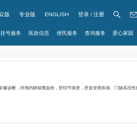
众版
专业版
ENGLISH
登录
注册
/
挂号服务
医政信息
便民服务
查询服务
爱心家园
影像诊断，对颅内静脉窦血栓，肝结节病变，肝血管类疾病、门脉高压性