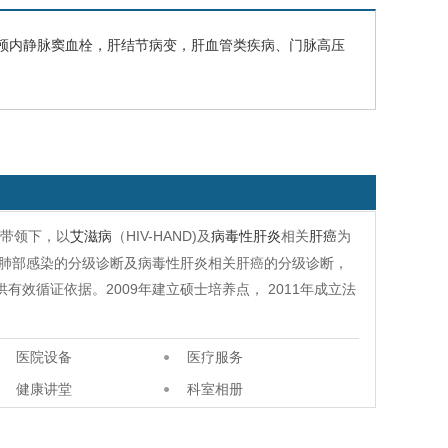
颅内静脉窦血栓，肝结节病变，肝血管类疾病、门脉高压
授带领下，以
艾滋病
（HIV-HAND)及
病毒性肝炎
相关
肝癌
为
肺部感染的分级诊断及病毒性肝炎相关肝癌的分级诊断，
供有效循证依据。2009年建立硕士培养点， 2011年成立法
医院设备
医疗服务
健康讲堂
科室相册