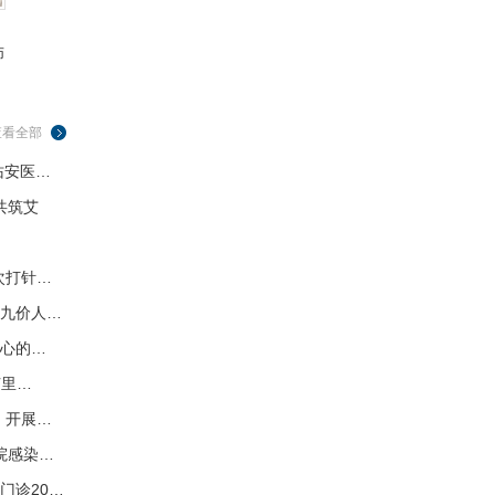
师
查看全部
佑安医…
共筑艾
次打针…
九价人…
人心的…
节里…
，开展…
院感染…
门诊20…