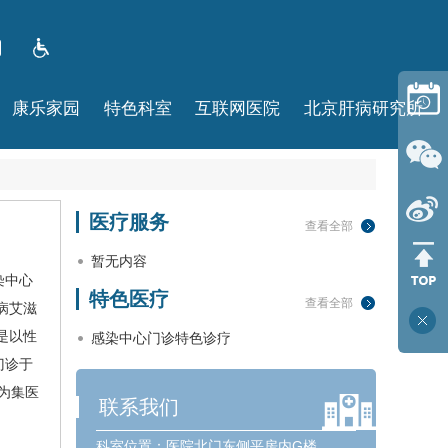
康乐家园
特色科室
互联网医院
北京肝病研究所
医疗服务
查看全部
暂无内容
染中心
特色医疗
查看全部
病艾滋
是以性
感染中心门诊特色诊疗
门诊于
成为集医
联系我们
科室位置：
医院北门东侧平房内G楼