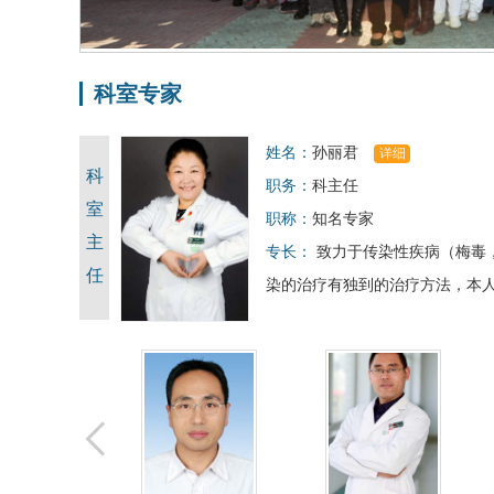
科室专家
姓名：
孙丽君
详细
科
职务：
科主任
室
职称：
知名专家
主
专长：
致力于传染性疾病（
梅毒
任
染的治疗有独到的治疗方法，本