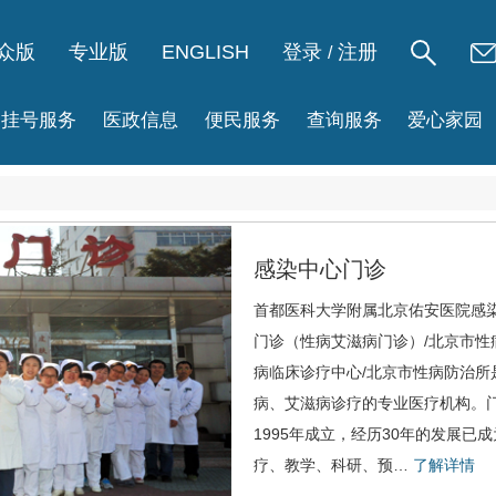
众版
专业版
ENGLISH
登录
注册
/
挂号服务
医政信息
便民服务
查询服务
爱心家园
感染中心门诊
首都医科大学附属北京佑安医院
感
门诊（性病艾滋病门诊）
/
北京市性
病临床诊疗中心
/北京市
性病
防治所
病、
艾滋病
诊疗的专业医疗机构。
1995年成立，经历30年的发展已
疗、教学、科研、预…
了解详情