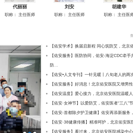
刘安
胡建华
张 可
职称：
主任医师
职称：
主任医师
职称：
副主任医
【佑安学术】换届启新程 同心筑防艾，北京
【佑安服务】医防协同，佑安-海淀CDC牵手
防…
【佑安•人文专刊】一针见暖丨八旬老人的两
【佑安服务】好消息！北京佑安医院又增男性
​【佑安温度】爱心接力，北京佑安医院温暖
【佑安·女神节】以爱防艾，佑安医者“三八”
【佑安-首都除夕护卫健康】佑安再添新服务
【佑安·38健康传播】精准呵护，北京佑安医
【佑安服务】看过来，北京佑安医院感染中心