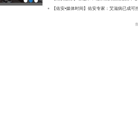
【佑安学术】换届启新程 同…
【佑安•媒体时间】佑安专家：艾滋病已成可