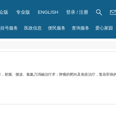
众版
专业版
ENGLISH
登录
注册
/
挂号服务
医政信息
便民服务
查询服务
爱心家园
手术，射频、微波、氩氦刀消融治疗术；肿瘤的靶向及免疫治疗，复杂肝病