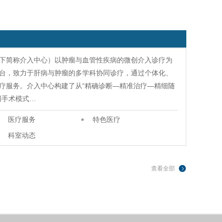
下简称介入中心）以肿瘤与血管性疾病的微创介入诊疗为
台，致力于肝病与肿瘤的多学科协同诊疗，通过个体化、
疗服务。介入中心构建了从“精确诊断—精准治疗—精细随
创手术模式…
医疗服务
特色医疗
科室动态
查看全部