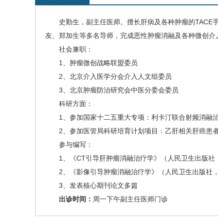
史勤生
，副主任医师。擅长肝病及各种肿瘤的TAC
友、郑加生等多名导师，完成恶性肿瘤消融及各种微创介入
社会兼职：
1、肿瘤微创战略联盟委员
2、北京介入医学分会介入人文组委员
3、北京肿瘤防治研究会中医分委会委员
科研方面：
1、参加国家十二五重大专项：利卡汀联合射频消融
2、参加医管局科研培育计划项目：乙肝相关
肝癌
患
参与编写：
1、《CT引导肝肿瘤消融治疗学》（人民卫生出版社，
2、《影像引导肿瘤消融治疗学》（人民卫生出版社，
3、发表核心期刊论文多篇
出诊时间：
周一下午副主任医师门诊