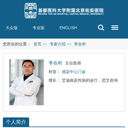
大众版
专业版
ENGLISH
您所在的位置：
首页
>>
专家介绍
>>
李在村
李在村
主任医师
科室：
感染中心门诊
擅长：
艾滋病
及
性病
的诊疗、恐艾咨询
个人简介