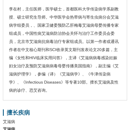
李在村
，
主任医师，
医学硕士，首都医科大学传染病学系副教
授、硕士研究生导师。中华医学会热带病与寄生虫病分会
艾滋
病
学组委员，、国家卫健委预防乙肝
梅毒
艾滋病母婴传播专家
组成员，中国
性病
艾滋病防治协会关怀与治疗工作委员会委
员，北京市艾滋病抗病毒治疗专家组成员。以第一作者或通讯
作者在中文核心期刊和
SCI
收录英文期刊发表论文
20
多篇，主
编《女性和
HIV
临床实用问答》，主译《艾滋病病毒感染妊娠
妇女治疗及预防艾滋病病毒母婴传播美国指南》，副主编《艾
滋病护理学》，参编（译）《艾滋病学》、《牛津传染病
学》、《
Infectious Diseases
》等专著
10
部。擅长
艾滋病
及
性
病的诊疗、恐艾咨询。
擅长疾病
艾滋病
艾滋病