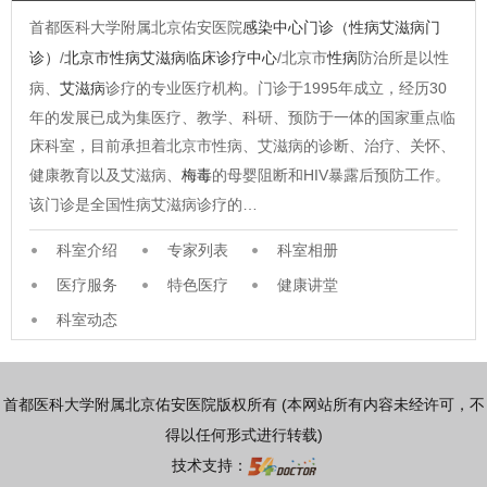
首都医科大学附属北京佑安医院
感染中心门诊（性病艾滋病门
诊）
/
北京市性病艾滋病临床诊疗中心
/北京市
性病
防治所是以性
病、
艾滋病
诊疗的专业医疗机构。门诊于1995年成立，经历30
年的发展已成为集医疗、教学、科研、预防于一体的国家重点临
床科室，目前承担着北京市性病、艾滋病的诊断、治疗、关怀、
健康教育以及艾滋病、
梅毒
的母婴阻断和HIV暴露后预防工作。
该门诊是全国性病艾滋病诊疗的…
科室介绍
专家列表
科室相册
医疗服务
特色医疗
健康讲堂
科室动态
首都医科大学附属北京佑安医院版权所有 (本网站所有内容未经许可，不
得以任何形式进行转载)
技术支持：