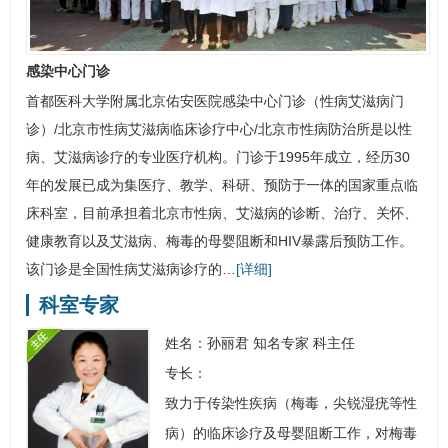
感染中心门诊
首都医科大学附属北京佑安医院
感染中心门诊（性病艾滋病门
诊）
/
北京市性病艾滋病临床诊疗中心
/北京市
性病
防治所是以性
病、
艾滋病
诊疗的专业医疗机构。门诊于1995年成立，经历30
年的发展已成为集医疗、教学、科研、预防于一体的国家重点临
床科室，目前承担着北京市性病、艾滋病的诊断、治疗、关怀、
健康教育以及艾滋病、
梅毒
的母婴阻断和HIV暴露后预防工作。
该门诊是全国性病艾滋病诊疗的…
[详细]
科室专家
姓名：
孙丽君
知名专家
科主任
专长：
致力于传染性疾病（
梅毒
，尖锐湿疣等
性
病
）的临床诊疗及母婴阻断工作，对梅毒