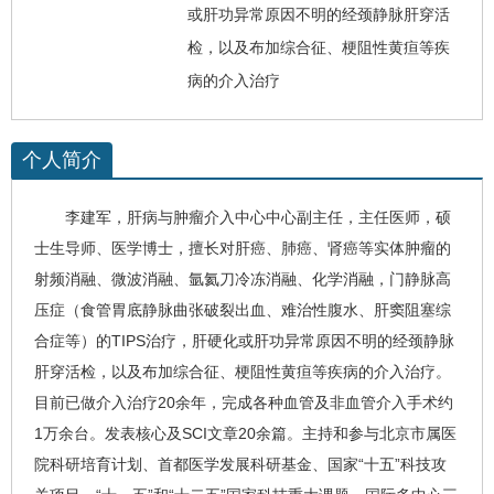
或肝功异常原因不明的经颈静脉肝穿活
检，以及布加综合征、梗阻性黄疸等疾
病的介入治疗
个人简介
李建军
，肝病与肿瘤介入中心中心副主任，主任医师，硕
士生导师、医学博士，擅长对
肝癌
、肺癌、肾癌等实体肿瘤的
射频消融、微波消融、氩氦刀冷冻消融、化学消融，门静脉高
压症（食管胃底静脉曲张破裂出血、难治性腹水、肝窦阻塞综
合症等）的TIPS治疗，
肝硬化
或肝功异常原因不明的经颈静脉
肝穿活检，以及布加综合征、梗阻性黄疸等疾病的介入治疗。
目前已做介入治疗20余年，完成各种血管及非血管介入手术约
1万余台。发表核心及SCI文章20余篇。主持和参与北京市属医
院科研培育计划、首都医学发展科研基金、国家“十五”科技攻