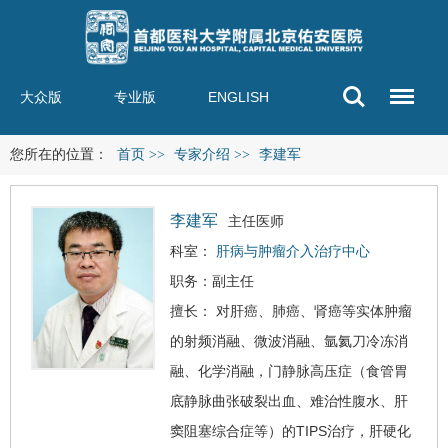
大众版
专业版
ENGLISH
您所在的位置：
首页
>>
专家介绍
>>
李建军
李建军
主任医师
科室：
肝病与肿瘤介入治疗中心
职务：副主任
擅长： 对
肝癌
、肺癌、肾癌等实体肿瘤
的射频消融、微波消融、氩氦刀冷冻消
融、化学消融，门静脉高压症（食管胃
底静脉曲张破裂出血、难治性腹水、肝
窦阻塞综合症等）的TIPS治疗，
肝硬化